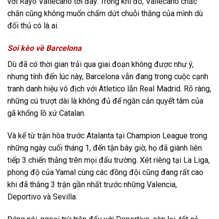
với Rayo Vallecano tới đây. Trong khi đó, Vallecano chắc
chắn cũng không muốn chấm dứt chuỗi thắng của mình dù
đối thủ có là ai.
Soi kèo về Barcelona
Dù đã có thời gian trải qua giai đoạn không được như ý,
nhưng tính đến lúc này, Barcelona vẫn đang trong cuộc cạnh
tranh danh hiệu vô địch với Atletico lẫn Real Madrid. Rõ ràng,
những cú trượt dài là không đủ để ngăn cản quyết tâm của
gã khổng lồ xứ Catalan.
Và kể từ trận hòa trước Atalanta tại Champion League trong
những ngày cuối tháng 1, đến tận bây giờ, họ đã giành liên
tiếp 3 chiến thắng trên mọi đấu trường. Xét riêng tại La Liga,
phong độ của Yamal cùng các đồng đội cũng đang rất cao
khi đã thắng 3 trận gần nhất trước những Valencia,
Deportivo và Sevilla.