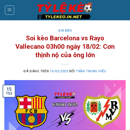
Chuyển
đến
nội
dung
SOI KÈO
Soi kèo Barcelona vs Rayo
Vallecano 03h00 ngày 18/02: Cơn
thịnh nộ của ông lớn
ĐÃ ĐĂNG TRÊN
15/02/2025
BỞI
TRẦN TRUNG HIẾU
15
Th2