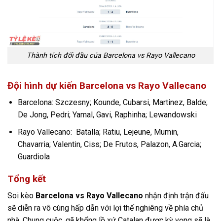
Thành tích đối đầu của Barcelona vs Rayo Vallecano
Đội hình dự kiến Barcelona vs Rayo Vallecano
Barcelona: Szczesny; Kounde, Cubarsi, Martinez, Balde;
De Jong, Pedri; Yamal, Gavi, Raphinha; Lewandowski
Rayo Vallecano: Batalla; Ratiu, Lejeune, Mumin,
Chavarria; Valentin, Ciss; De Frutos, Palazon, A.Garcia;
Guardiola
Tổng kết
Soi kèo
Barcelona vs Rayo Vallecano
nhận định trận đấu
sẽ diễn ra vô cùng hấp dẫn với lợi thế nghiêng về phía chủ
nhà. Chung cuộc, gã khổng lồ xứ Catalan được kỳ vọng sẽ là