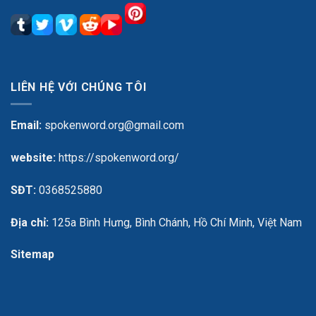
LIÊN HỆ VỚI CHÚNG TÔI
Email:
spokenword.org@gmail.com
website:
https://spokenword.org/
SĐT:
0368525880
Địa chỉ:
125a Bình Hưng, Bình Chánh, Hồ Chí Minh
, Việt Nam
Sitemap