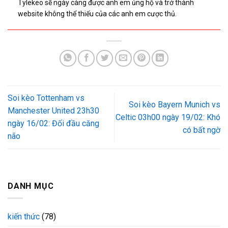
Tylekeo sẽ ngày càng được anh em ủng hộ và trở thành
website không thể thiếu của các anh em cược thủ.
Soi kèo Tottenham vs
Soi kèo Bayern Munich vs
Manchester United 23h30
Celtic 03h00 ngày 19/02: Khó
ngày 16/02: Đối đầu căng
có bất ngờ
não
DANH MỤC
kiến thức
(78)