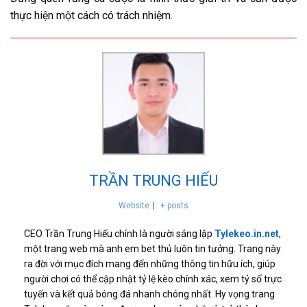
thực hiện một cách có trách nhiệm.
TRẦN TRUNG HIẾU
Website
|
+ posts
CEO Trần Trung Hiếu chính là người sáng lập
Tylekeo.in.net
,
một trang web mà anh em bet thủ luôn tin tưởng. Trang này
ra đời với mục đích mang đến những thông tin hữu ích, giúp
người chơi có thể cập nhật tỷ lệ kèo chính xác, xem tỷ số trực
tuyến và kết quả bóng đá nhanh chóng nhất. Hy vọng trang