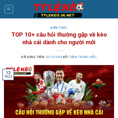
Chuyển
đến
nội
dung
KIẾN THỨC
TOP 10+ câu hỏi thường gặp về kèo
nhà cái dành cho người mới
ĐÃ ĐĂNG TRÊN
12/12/2024
BỞI
TRẦN TRUNG HIẾU
12
Th12