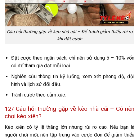
Câu hỏi thường gặp về kèo nhà cái – Để tránh giảm thiểu rủi ro
khi đặt cược
Đặt cược theo ngân sách, chỉ nên sử dụng 5 – 10% vốn
có để tham gia đặt mỗi loại.
Nghiên cứu thông tin kỹ lưỡng, xem xét phong độ, đội
hình và lịch sử đối đầu.
Tránh cược theo cảm xúc.
12/ Câu hỏi thường gặp về kèo nhà cái
–
Có nên
chơi kèo xiên?
Kèo xiên có tỷ lệ thắng lớn nhưng rủi ro cao. Nếu bạn là
người chơi mới, nên tập trung vào cược đơn để giảm thiểu