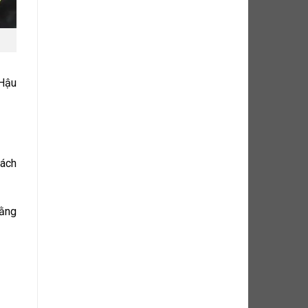
 Hậu
cách
Bằng