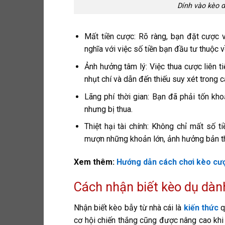
Dính vào kèo d
Mất tiền cược: Rõ ràng, bạn đặt cược 
nghĩa với việc số tiền bạn đầu tư thuộc v
Ảnh hưởng tâm lý: Việc thua cược liên t
nhụt chí và dẫn đến thiếu suy xét trong c
Lãng phí thời gian: Bạn đã phải tốn kh
nhưng bị thua.
Thiệt hại tài chính: Không chỉ mất số 
mượn những khoản lớn, ảnh hưởng bản th
Xem thêm:
Hướng dẫn cách chơi kèo cược
Cách nhận biết kèo dụ dàn
Nhận biết kèo bẫy từ nhà cái là
kiến thức
q
cơ hội chiến thắng cũng được nâng cao khi 