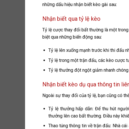
những dấu hiệu nhận biết kèo gài sau:
Nhận biết qua tỷ lệ kèo
Tỷ lệ cược thay đổi bất thường là một tron
biệt qua những biến động sau:
Tỷ lệ lên xuống mạnh trước khi thi đấu 
Tỷ lệ trong một trận đấu, các kèo cược t
Tỷ lệ thưởng đột ngột giảm nhanh chóng 
Nhận biết kèo dụ qua thông tin liê
Ngoài sự thay đổi của tỷ lệ, bạn cũng có th
Tỷ lệ thưởng hấp dẫn: Để thu hút ngườ
thưởng lên cao bất thường. Điều này khiế
Thao túng thông tin về trận đấu: Nhà cá