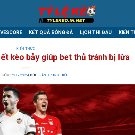
IVESCORE
KẾT QUẢ BÓNG ĐÁ
LỊCH THI ĐẤU
KIẾN 
KIẾN THỨC
ết kèo bẫy giúp bet thủ tránh bị lừa
 TRÊN
12/12/2024
BỞI
TRẦN TRUNG HIẾU