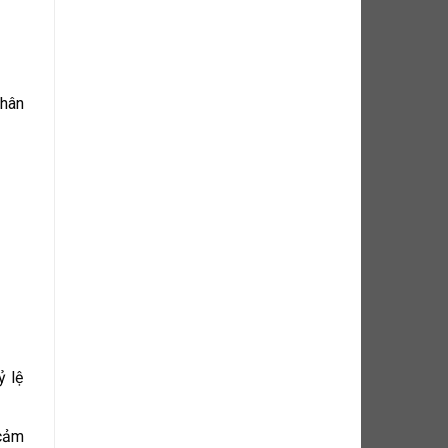
phân
ỷ lệ
 cảm