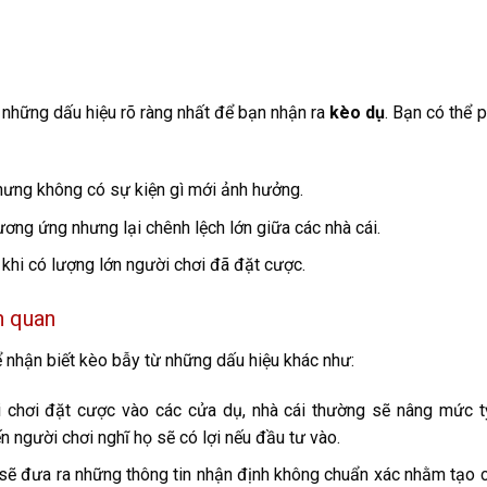
g những dấu hiệu rõ ràng nhất để bạn nhận ra
kèo dụ
. Bạn có thể 
nhưng không có sự kiện gì mới ảnh hưởng.
ương ứng nhưng lại chênh lệch lớn giữa các nhà cái.
khi có lượng lớn người chơi đã đặt cược.
n quan
ể nhận biết kèo bẫy từ những dấu hiệu khác như:
i chơi đặt cược vào các cửa dụ, nhà cái thường sẽ nâng mức t
n người chơi nghĩ họ sẽ có lợi nếu đầu tư vào.
i sẽ đưa ra những thông tin nhận định không chuẩn xác nhằm tạo