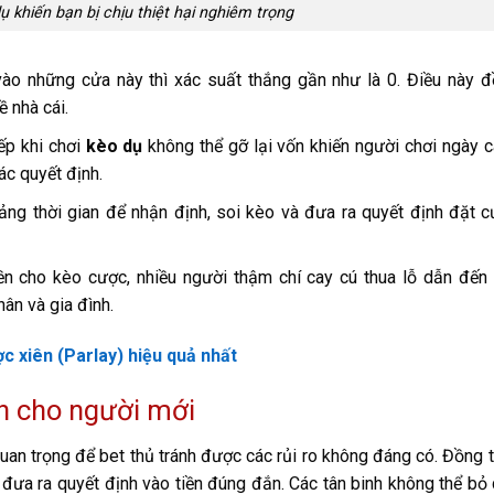
ụ khiến bạn bị chịu thiệt hại nghiêm trọng
vào những cửa này thì xác suất thắng gần như là 0. Điều này 
ề nhà cái.
iếp khi chơi
kèo dụ
không thể gỡ lại vốn khiến người chơi ngày 
ác quyết định.
oảng thời gian để nhận định, soi kèo và đưa ra quyết định đặt 
tiền cho kèo cược, nhiều người thậm chí cay cú thua lỗ dẫn đến
ân và gia đình.
 xiên (Parlay) hiệu quả nhất
h cho người mới
uan trọng để bet thủ tránh được các rủi ro không đáng có. Đồng t
đưa ra quyết định vào tiền đúng đắn. Các tân binh không thể bỏ