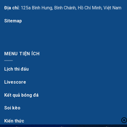
Địa chỉ:
125a Bình Hưng, Bình Chánh, Hồ Chí Minh
, Việt Nam
Sitemap
MENU TIỆN ÍCH
Lịch thi đấu
Livescore
Kết quả bóng đá
Soi kèo
Kiến thức