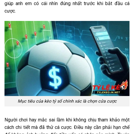
giúp anh em có cái nhìn đúng nhất trước khi bắt đầu cá
cược.
Mục tiêu của kèo tỷ số chính xác là chọn cửa cược
Người chơi hay mắc sai lầm khi không chịu tham khảo một
cách chi tiết mà đã thử cá cược. Điều này cần phải hạn chế