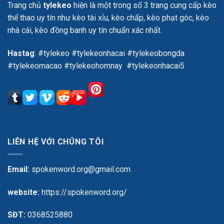
Trang chủ
tylekeo
hiện là một trong số 3 trang cung cấp kèo
thể thao uy tín như kèo tài xỉu, kèo chấp, kèo phạt góc, kèo
nhà cái, kèo đồng banh uy tín chuẩn xác nhất.
Hastag
: #tylekeo #tylekeonhacai #tylekeobongda
#tylekeomacao #tylekeohomnay #tylekeonhacai5
LIÊN HỆ VỚI CHÚNG TÔI
Email:
spokenword.org@gmail.com
website:
https://spokenword.org/
SĐT:
0368525880