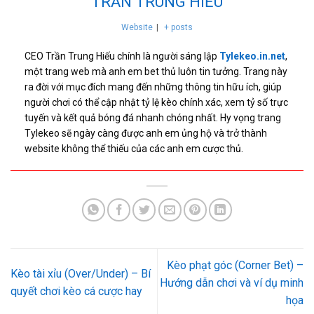
TRẦN TRUNG HIẾU
Website
|
+ posts
CEO Trần Trung Hiếu chính là người sáng lập
Tylekeo.in.net
,
một trang web mà anh em bet thủ luôn tin tưởng. Trang này
ra đời với mục đích mang đến những thông tin hữu ích, giúp
người chơi có thể cập nhật tỷ lệ kèo chính xác, xem tỷ số trực
tuyến và kết quả bóng đá nhanh chóng nhất. Hy vọng trang
Tylekeo sẽ ngày càng được anh em ủng hộ và trở thành
website không thể thiếu của các anh em cược thủ.
Kèo phạt góc (Corner Bet) –
Kèo tài xỉu (Over/Under) – Bí
Hướng dẫn chơi và ví dụ minh
quyết chơi kèo cá cược hay
họa