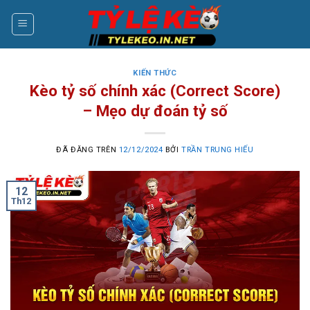
Chuyển
đến
nội
dung
KIẾN THỨC
Kèo tỷ số chính xác (Correct Score)
– Mẹo dự đoán tỷ số
ĐÃ ĐĂNG TRÊN
12/12/2024
BỞI
TRẦN TRUNG HIẾU
12
Th12