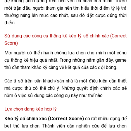
để không ảnh hưởng đến tiền vốn cá nhân của mình. Trước
mỗi trận đấu, người tham gia nên tìm hiểu thời điểm tỷ lệ trả
thưởng nâng lên mức cao nhất, sau đó đặt cược đúng thời
điểm.
Sử dụng các công cụ thống kê kèo tỷ số chính xác (Correct
Score)
Mọi người có thể nhanh chóng lựa chọn cho mình một công
cụ thống kê hiệu quả nhất. Trong những năm gần đây, game
thủ cần tham khảo kỹ càng về kết quả của các đội bóng.
Các tỉ số trên sân khách/sân nhà là một điều kiện cần thiết
mà cược thủ có thể chú ý. Những quyết định chính xác sẽ
nằm ở việc sử dụng các công cụ này như thế nào.
Lựa chọn dạng kèo hợp lý
Kèo tỷ số chính xác (Correct Score)
có rất nhiều dạng để
bet thủ lựa chọn. Thành viên cần nghiên cứu để lựa chọn