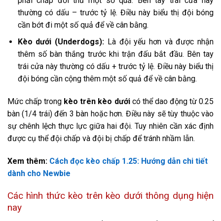
phải chấp đối thủ một số quả. Bên tay trái cửa này
thường có dấu – trước tỷ lệ. Điều này biểu thị đội bóng
cần bớt đi một số quả để về cân bằng.
Kèo dưới (Underdogs):
Là đội yếu hơn và được nhận
thêm số bàn thắng trước khi trận đấu bắt đầu. Bên tay
trái cửa này thường có dấu + trước tỷ lệ. Điều này biểu thị
đội bóng cần cộng thêm một số quả để về cân bằng.
Mức chấp trong
kèo trên kèo dưới
có thể dao động từ 0.25
bàn (1/4 trái) đến 3 bàn hoặc hơn. Điều này sẽ tùy thuộc vào
sự chênh lệch thực lực giữa hai đội. Tuy nhiên cần xác định
được cụ thể đội chấp và đội bị chấp để tránh nhầm lẫn.
Xem thêm:
Cách đọc kèo chấp 1.25: Hướng dẫn chi tiết
dành cho Newbie
Các hình thức kèo trên kèo dưới thông dụng hiện
nay