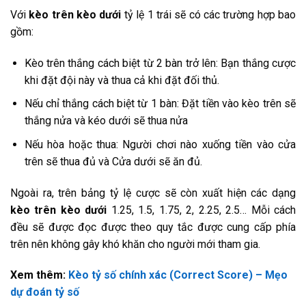
Với
kèo trên kèo dưới
tỷ lệ 1 trái sẽ có các trường hợp bao
gồm:
Kèo trên thắng cách biệt từ 2 bàn trở lên: Bạn thắng cược
khi đặt đội này và thua cả khi đặt đối thủ.
Nếu chỉ thắng cách biệt từ 1 bàn: Đặt tiền vào kèo trên sẽ
thắng nửa và kéo dưới sẽ thua nửa
Nếu hòa hoặc thua: Người chơi nào xuống tiền vào cửa
trên sẽ thua đủ và Cửa dưới sẽ ăn đủ.
Ngoài ra, trên bảng tỷ lệ cược sẽ còn xuất hiện các dạng
kèo trên kèo dưới
1.25, 1.5, 1.75, 2, 2.25, 2.5… Mỗi cách
đều sẽ được đọc được theo quy tắc được cung cấp phía
trên nên không gây khó khăn cho người mới tham gia.
Xem thêm:
Kèo tỷ số chính xác (Correct Score) – Mẹo
dự đoán tỷ số