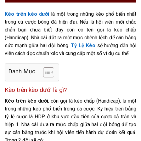
Kèo trên kèo dưới
là một trong những kèo phổ biến nhất
trong cá cược bóng đá hiện đại. Nếu là hội viên mới chắc
chắn bạn chưa biết đây còn có tên gọi là kèo chấp
(Handicap). Nhà cái đặt ra một mức chênh lệch để cân bằng
sức mạnh giữa hai đội bóng.
Tỷ Lệ Kèo
sẽ hướng dẫn hội
viên cách đọc chuẩn xác và cung cấp một số ví dụ cụ thể.
Danh Mục
Kèo trên kèo dưới là gì?
Kèo trên kèo dưới
, còn gọi là kèo chấp (Handicap), là một
trong những kèo phổ biến trong cá cược. Ký hiệu trên bảng
tỷ lệ cược là HDP ở khu vực đầu tiên của cược cả trận và
hiệp 1. Nhà cái đưa ra mức chấp giữa hai đội bóng để tạo
sự cân bằng trước khi hội viên tiến hành dự đoán kết quả.
Trong 2 đội sẽ có: