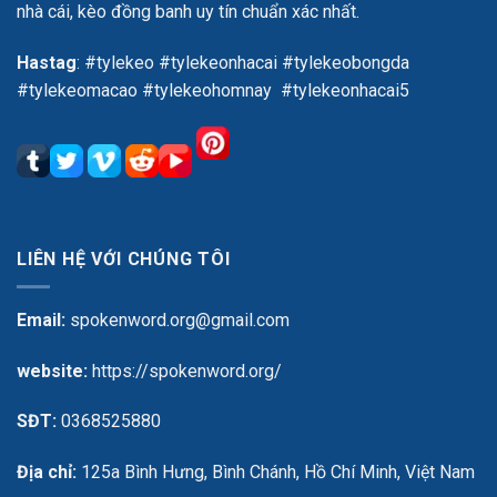
nhà cái, kèo đồng banh uy tín chuẩn xác nhất.
Hastag
: #tylekeo #tylekeonhacai #tylekeobongda
#tylekeomacao #tylekeohomnay #tylekeonhacai5
LIÊN HỆ VỚI CHÚNG TÔI
Email:
spokenword.org@gmail.com
website:
https://spokenword.org/
SĐT:
0368525880
Địa chỉ:
125a Bình Hưng, Bình Chánh, Hồ Chí Minh
, Việt Nam