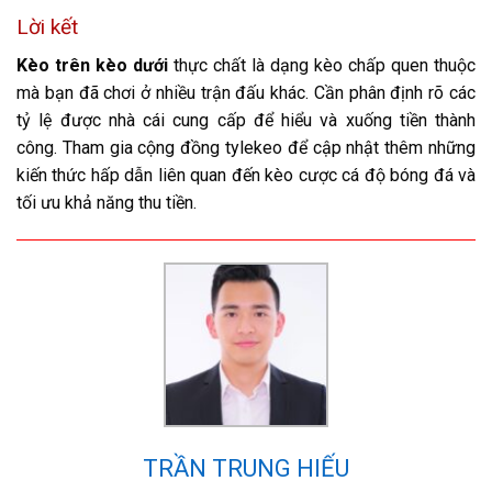
Lời kết
Kèo trên kèo dưới
thực chất là dạng kèo chấp quen thuộc
mà bạn đã chơi ở nhiều trận đấu khác. Cần phân định rõ các
tỷ lệ được nhà cái cung cấp để hiểu và xuống tiền thành
công. Tham gia cộng đồng tylekeo để cập nhật thêm những
kiến thức hấp dẫn liên quan đến kèo cược cá độ bóng đá và
tối ưu khả năng thu tiền.
TRẦN TRUNG HIẾU